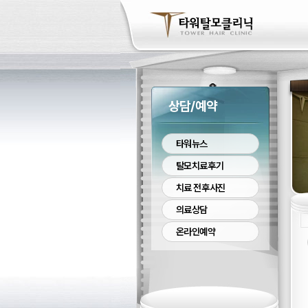
상담/예약
타워뉴스
탈모치료후기
치료 전후사진
의료상담
온라인예약